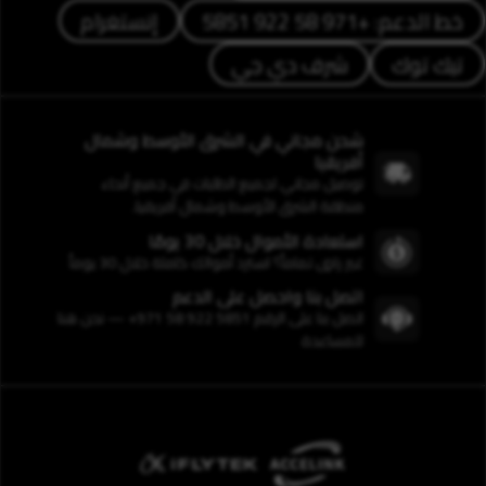
خط الدعم: +971 58 922 5851
إنستغرام
تيك توك
شرف دي جي
شحن مجاني في الشرق الأوسط وشمال
أفريقيا
توصيل مجاني لجميع الطلبات في جميع أنحاء
منطقة الشرق الأوسط وشمال أفريقيا.
استعادة الأموال خلال 30 يومًا
غير راضٍ تماماً؟ استرد أموالك كاملة خلال 30 يوماً
اتصل بنا واحصل على الدعم
اتصل بنا على الرقم 5851 922 58 971+ — نحن هنا
للمساعدة